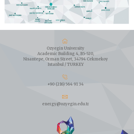
Ozyegin University
Academic Building 4, B5-520,
Nisantepe, Orman Street, 34794 Cekmekoy
Istanbul / TURKEY
+90 (216) 564 91 34
energy@ozyegin.edu.tr