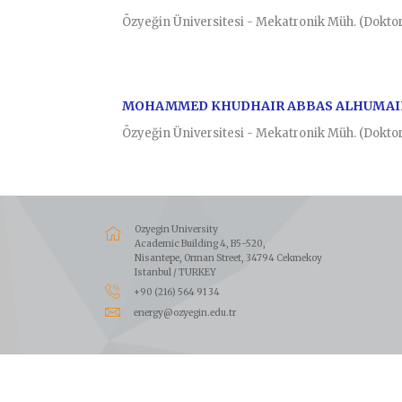
Özyeğin Üniversitesi - Mekatronik Müh. (Dokto
MOHAMMED KHUDHAIR ABBAS ALHUMAI
Özyeğin Üniversitesi - Mekatronik Müh. (Dokto
Ozyegin University
Academic Building 4, B5-520,
Nisantepe, Orman Street, 34794 Cekmekoy
Istanbul / TURKEY
+90 (216) 564 91 34
energy@ozyegin.edu.tr