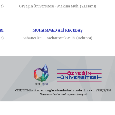
ra)
Özyeğin Üniversitesi - Makina Müh. (Y.Lisans)
RI
MUHAMMED ALİ KEÇEBAŞ
ra)
Sabancı Üni. - Mekatronik Müh. (Doktora)
CEEE/EÇEM hakkındaki son güncellemelerden haberdar olmak için
CEEE/EÇEM
Newsletter
'a abone olmayı unutmayın!