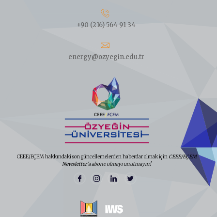
+90 (216) 564 91 34
energy@ozyegin.edu.tr
CEEE/EÇEM hakkındaki son güncellemelerden haberdar olmak için
CEEE/EÇEM
Newsletter
'a abone olmayı unutmayın!