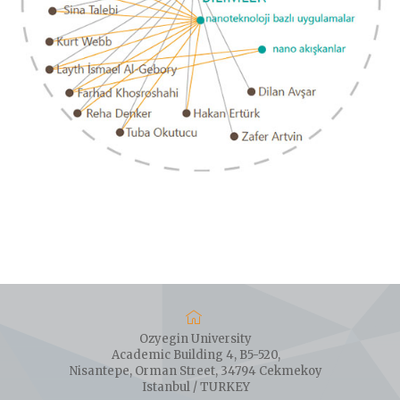
Ozyegin University
Academic Building 4, B5-520,
Nisantepe, Orman Street, 34794 Cekmekoy
Istanbul / TURKEY