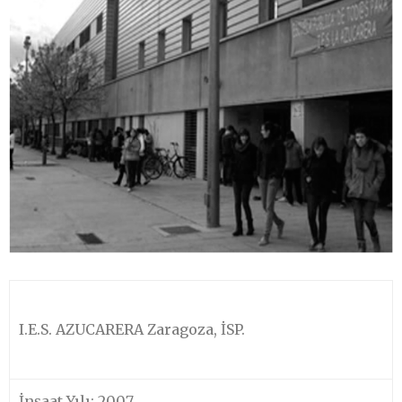
I.E.S. AZUCARERA Zaragoza, İSP.
İnşaat Yılı: 2007