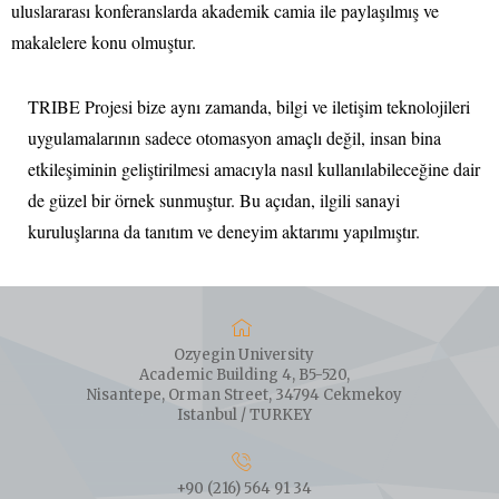
uluslararası konferanslarda akademik camia ile paylaşılmış ve
makalelere konu olmuştur.
TRIBE Projesi bize aynı zamanda, bilgi ve iletişim teknolojileri
uygulamalarının sadece otomasyon amaçlı değil, insan bina
etkileşiminin geliştirilmesi amacıyla nasıl kullanılabileceğine dair
de güzel bir örnek sunmuştur. Bu açıdan, ilgili sanayi
kuruluşlarına da tanıtım ve deneyim aktarımı yapılmıştır.
Ozyegin University
Academic Building 4, B5-520,
Nisantepe, Orman Street, 34794 Cekmekoy
Istanbul / TURKEY
+90 (216) 564 91 34