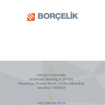
Ozyegin University
Academic Building 4, B5-520,
Nisantepe, Orman Street, 34794 Cekmekoy
Istanbul / TURKEY
+90 (216) 564 91 34