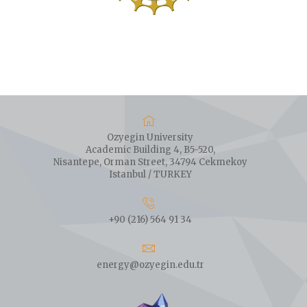
Ozyegin University
Academic Building 4, B5-520,
Nisantepe, Orman Street, 34794 Cekmekoy
Istanbul / TURKEY
+90 (216) 564 91 34
energy@ozyegin.edu.tr