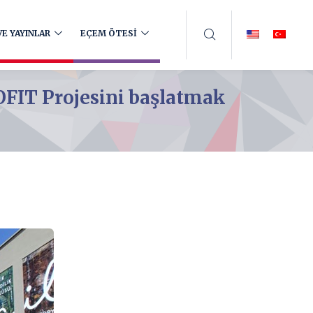
E YAYINLAR
EÇEM ÖTESİ
OFIT Projesini başlatmak