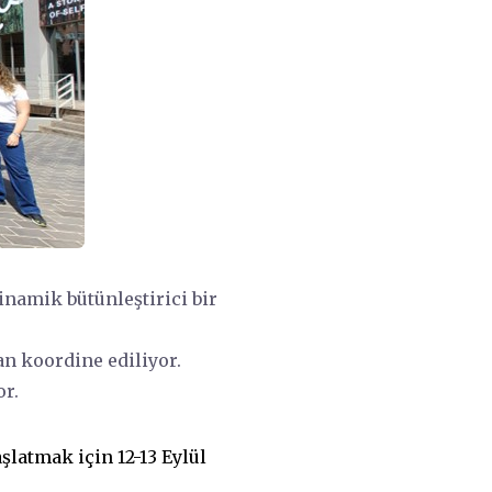
inamik bütünleştirici bir
n koordine ediliyor.
or.
latmak için 12-13 Eylül