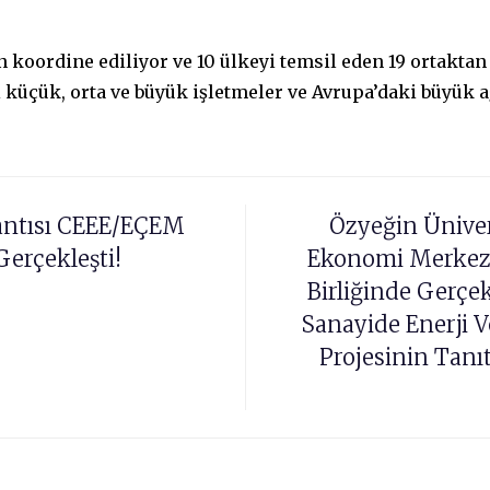
n koordine ediliyor ve 10 ülkeyi temsil eden 19 ortakta
 küçük, orta ve büyük işletmeler ve Avrupa’daki büyük a
antısı CEEE/EÇEM
Özyeğin Ünivers
erçekleşti!
Ekonomi Merkezi
Birliğinde Gerçe
Sanayide Enerji 
Projesinin Tanıt