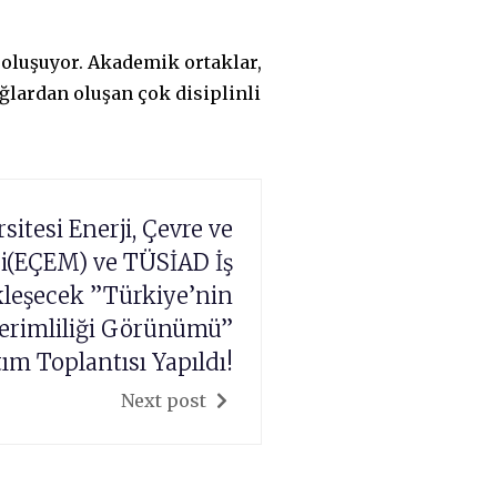
n oluşuyor. Akademik ortaklar,
ğlardan oluşan çok disiplinli
itesi Enerji, Çevre ve
(EÇEM) ve TÜSİAD İş
kleşecek ”Türkiye’nin
Verimliliği Görünümü”
ım Toplantısı Yapıldı!
Next post