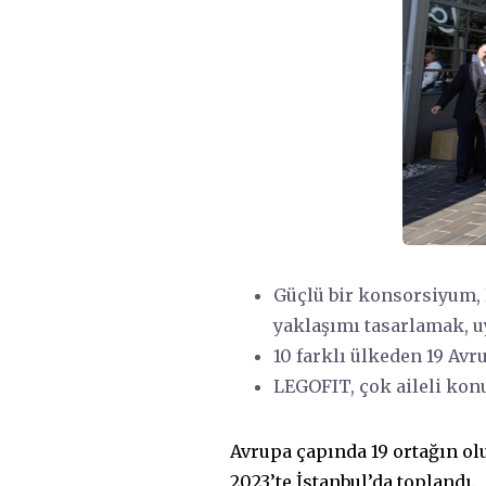
Güçlü bir konsorsiyum, E
yaklaşımı tasarlamak, u
10 farklı ülkeden 19 Av
LEGOFIT, çok aileli konu
Avrupa çapında 19 ortağın ol
2023’te İstanbul’da toplandı.