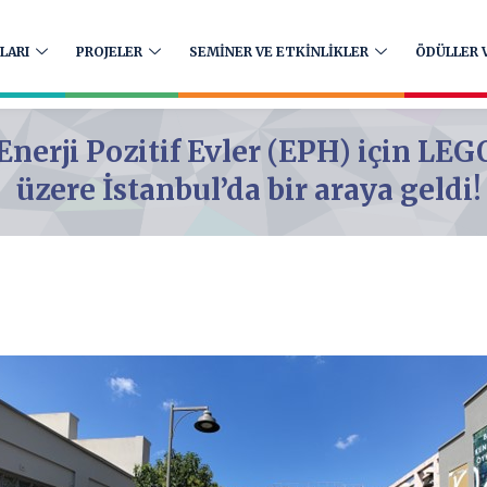
LARI
PROJELER
SEMİNER VE ETKİNLİKLER
ÖDÜLLER V
erji Pozitif Evler (EPH) için LEG
üzere İstanbul’da bir araya geldi!