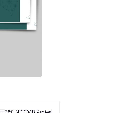
ttüğü NEED4B Projesi