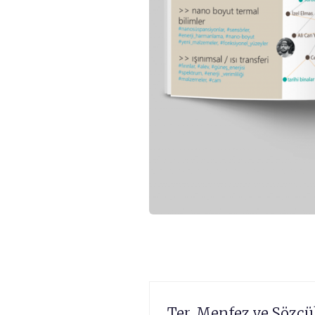
Ter, Menfez ve Sözc