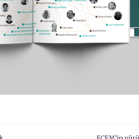
ük
EÇEM’in yürü