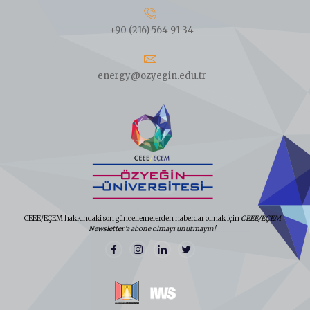
+90 (216) 564 91 34
energy@ozyegin.edu.tr
CEEE/EÇEM hakkındaki son güncellemelerden haberdar olmak için
CEEE/EÇEM
Newsletter
'a abone olmayı unutmayın!