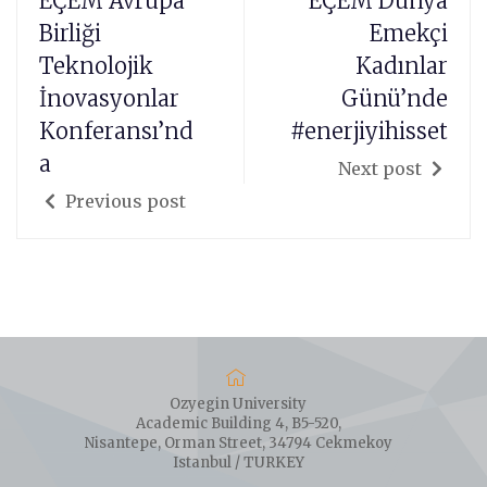
EÇEM Avrupa
EÇEM Dünya
Birliği
Emekçi
Teknolojik
Kadınlar
İnovasyonlar
Günü’nde
Konferansı’nd
#enerjiyihisset
a
Next post
Previous post
Ozyegin University
Academic Building 4, B5-520,
Nisantepe, Orman Street, 34794 Cekmekoy
Istanbul / TURKEY