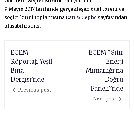
Ödülleri”
Seçici Kurulu
’nda yer aldı.
9 Mayıs 2017 tarihinde gerçekleşen ödül töreni ve
seçici kurul toplantısına
Çatı & Cephe
sayfasından
ulaşabilirsiniz.
EÇEM
EÇEM “Sıfır
Röportajı Yeşil
Enerji
Bina
Mimarlığı’na
Dergisi’nde
Doğru
Paneli”nde
Previous post
Next post