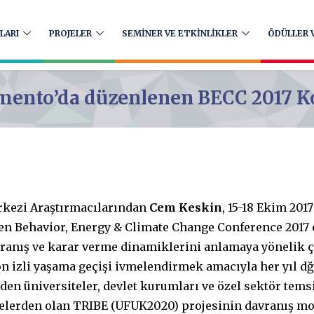
LARI
PROJELER
SEMİNER VE ETKİNLİKLER
ÖDÜLLER V
ento’da düzenlenen BECC 2017 K
rkezi Araştırmacılarından
Cem Keskin
, 15-18 Ekim 201
en Behavior, Energy & Climate Change Conference 2017 e
vranış ve karar verme dinamiklerini anlamaya yönelik 
on izli yaşama geçişi ivmelendirmek amacıyla her yıl d
n üniversiteler, devlet kurumları ve özel sektör temsil
jelerden olan TRIBE (UFUK2020) projesinin davranış mo