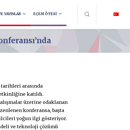
E YAYINLAR
EÇEM ÖTESİ
onferansı’nda
7 tarihleri arasında
tkinliğine katıldı.
çalışmalar üzerine odaklanan
ğzenlenen konferansa, başta
cileri yoğun ilgi gösteriyor.
deli ve teknoloji çözümü