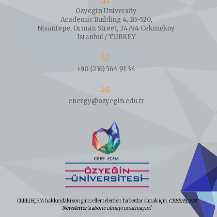
Ozyegin University
Academic Building 4, B5-520,
Nisantepe, Orman Street, 34794 Cekmekoy
Istanbul / TURKEY
+90 (216) 564 91 34
energy@ozyegin.edu.tr
CEEE/EÇEM hakkındaki son güncellemelerden haberdar olmak için
CEEE/EÇEM
Newsletter
'a abone olmayı unutmayın!