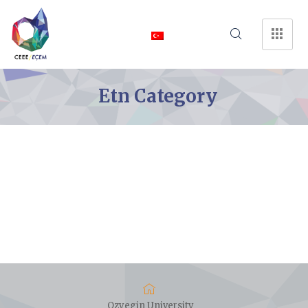
Etn Category
Ozyegin University