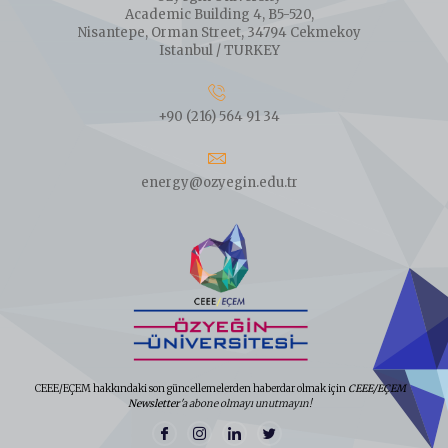
Academic Building 4, B5-520,
Nisantepe, Orman Street, 34794 Cekmekoy
Istanbul / TURKEY
+90 (216) 564 91 34
energy@ozyegin.edu.tr
CEEE/EÇEM hakkındaki son güncellemelerden haberdar olmak için
CEEE/EÇEM
Newsletter
'a abone olmayı unutmayın!