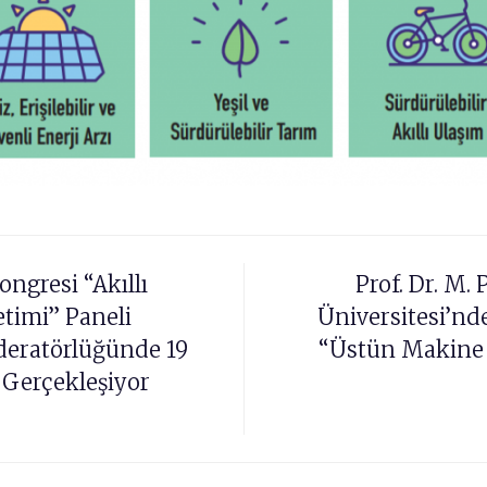
ongresi “Akıllı
Prof. Dr. M.
etimi” Paneli
Üniversitesi’n
eratörlüğünde 19
“Üstün Makine
 Gerçekleşiyor