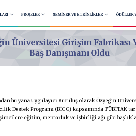
LARI
PROJELER
SEMİNER VE ETKİNLİKLER
ÖDÜLLER V
n Üniversitesi Girişim Fabrikası 
Baş Danışmanı Oldu
ından bu yana Uygulayıcı Kuruluş olarak Özyeğin Ünivers
mcilik Destek Programı (BİGG) kapsamında TÜBİTAK ta
şimcilere eğitim, mentorluk ve işbirliği ağı gibi başlı