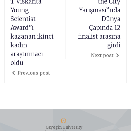
T Viskanta
the City
Young
Yarışması”nda
Scientist
Dünya
Award”ı
Çapında 12
kazanan ikinci
finalist arasına
kadın
girdi
araştırmacı
Next post
oldu
Previous post
Ozyegin University