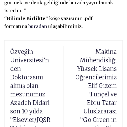
görmek, ve denk geldiğinde burada yayınlamak
isterim…”
“Bilimle Birlikte”
köşe yazısının .pdf
formatına
buradan
ulaşabilirsiniz.
Özyeğin
Makina
Üniversitesi’n
Mühendisliği
den
Yüksek Lisans
Doktorasını
Öğrencilerimiz
almış olan
Elif Gizem
mezunumuz
Tunçel ve
Azadeh Didari
Ebru Tatar
son 10 yılda
Uluslararası
“Elsevier/JQSR
“Go Green in