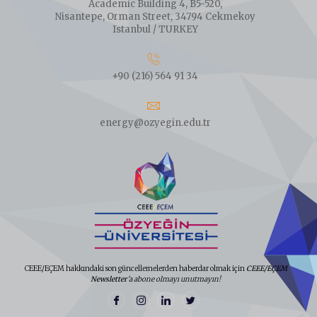
Academic Building 4, B5-520,
Nisantepe, Orman Street, 34794 Cekmekoy
Istanbul / TURKEY
+90 (216) 564 91 34
energy@ozyegin.edu.tr
CEEE/EÇEM hakkındaki son güncellemelerden haberdar olmak için
CEEE/EÇEM
Newsletter
'a abone olmayı unutmayın!