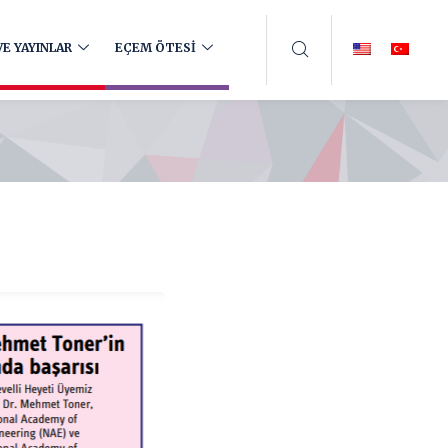
E YAYINLAR
EÇEM ÖTESİ