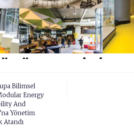
upa Bilimsel
“Modular Energy
ility And
u’na Yönetim
k Atandı