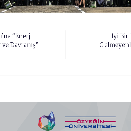
’na “Enerji
İyi Bi
r ve Davranış”
Gelmeyenle