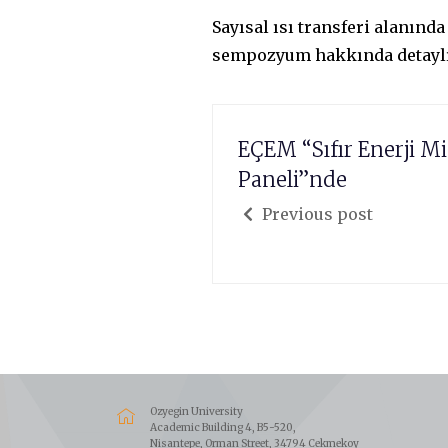
Sayısal ısı transferi alanınd
sempozyum hakkında detaylı
EÇEM “Sıfır Enerji M
Paneli”nde
Previous post
Ozyegin University
Academic Building 4, B5-520,
Nisantepe, Orman Street, 34794 Cekmekoy