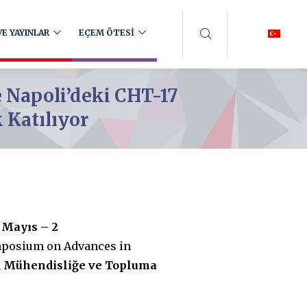
E YAYINLAR
EÇEM ÖTESİ
e Napoli’deki CHT-17
Katılıyor
 Mayıs – 2
ymposium on Advances in
e, Mühendisliğe ve Topluma