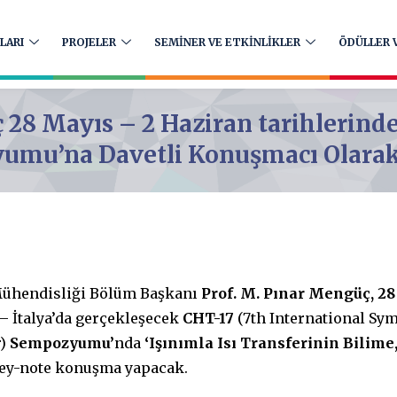
LARI
PROJELER
SEMİNER VE ETKİNLİKLER
ÖDÜLLER V
 28 Mayıs – 2 Haziran tarihlerind
mu’na Davetli Konuşmacı Olarak 
ühendisliği Bölüm Başkanı
Prof. M. Pınar Mengüç, 28
– İtalya’da gerçekleşecek
CHT-17
(7th International S
)
Sempozyumu’
nda
‘Işınımla Isı Transferinin Bilim
/key-note konuşma yapacak.