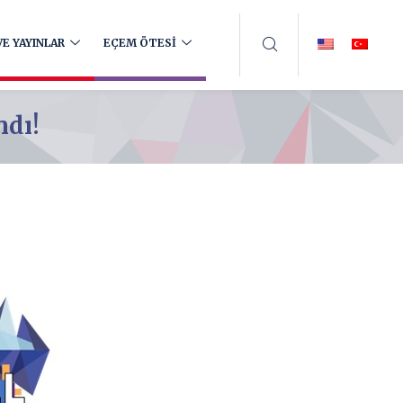
E YAYINLAR
EÇEM ÖTESİ
ndı!