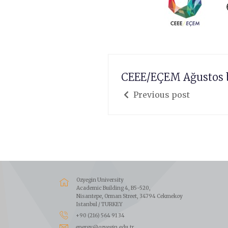
CEEE/EÇEM Ağustos b
Previous post
Ozyegin University
Academic Building 4, B5-520,
Nisantepe, Orman Street, 34794 Cekmekoy
Istanbul / TURKEY
+90 (216) 564 91 34
energy@ozyegin.edu.tr