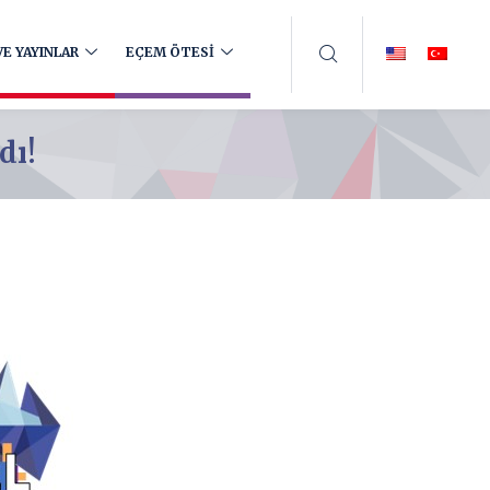
E YAYINLAR
EÇEM ÖTESİ
dı!