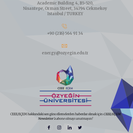
Academic Building 4, B5-520,
Nisantepe, Orman Street, 34794 Cekmekoy
Istanbul / TURKEY
+90 (216) 564 91 34
energy@ozyegin.edu.tr
CEEE/EÇEM hakkındaki son güncellemelerden haberdar olmak için
CEEE/EÇEM
Newsletter
'a abone olmayı unutmayın!