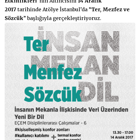
Etkinlikleri
“nin Altıncısını
14 Aralık
2017
tarihinde Atölye İstanbul’da “
Ter, Mezfez ve
Sözcük
” başlığıyla gerçekleştiriyoruz.