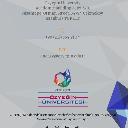
Ozyegin University
Academic Building 4, B5-520,
Nisantepe, Orman Street, 34794 Cekmekoy
Istanbul / TURKEY
+90 (216) 564 91 34
energy@ozyegin.edu.tr
CEEE/EÇEM hakkındaki son güncellemelerden haberdar olmak için
CEEE/EÇEM
Newsletter
'a abone olmayı unutmayın!