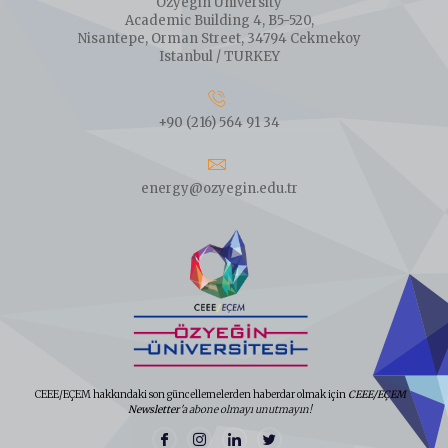
Ozyegin University
Academic Building 4, B5-520,
Nisantepe, Orman Street, 34794 Cekmekoy
Istanbul / TURKEY
+90 (216) 564 91 34
energy@ozyegin.edu.tr
CEEE/EÇEM hakkındaki son güncellemelerden haberdar olmak için
CEEE/EÇEM
Newsletter
'a abone olmayı unutmayın!