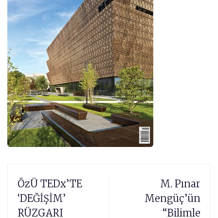
ÖzÜ TEDx’TE
M. Pınar
‘DEĞİŞİM’
Mengüç’ün
RÜZGARI
“Bilimle